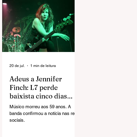
20 de jul.
1 min de leitura
Adeus a Jennifer
Finch: L7 perde
baixista cinco dias
após revelar
Músico morreu aos 59 anos. A
diagnóstico de câncer
banda confirmou a notícia nas redes
no cérebro
sociais.