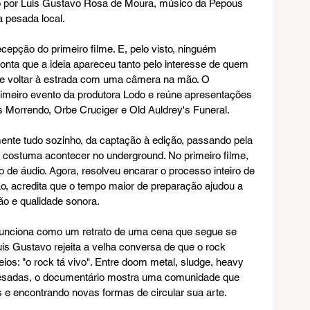
ido por Luis Gustavo Rosa de Moura, músico da Pepous 
 pesada local.
cepção do primeiro filme. E, pelo visto, ninguém 
conta que a ideia apareceu tanto pelo interesse de quem 
 de voltar à estrada com uma câmera na mão. O 
rimeiro evento da produtora Lodo e reúne apresentações 
Morrendo, Orbe Cruciger e Old Auldrey's Funeral.
mente tudo sozinho, da captação à edição, passando pela 
 costuma acontecer no underground. No primeiro filme, 
de áudio. Agora, resolveu encarar o processo inteiro de 
 acredita que o tempo maior de preparação ajudou a 
ção e qualidade sonora.
 funciona como um retrato de uma cena que segue se 
is Gustavo rejeita a velha conversa de que o rock 
os: "o rock tá vivo". Entre doom metal, sludge, heavy 
s pesadas, o documentário mostra uma comunidade que 
s e encontrando novas formas de circular sua arte.