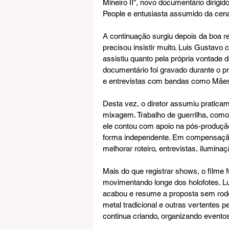
Mineiro II", novo documentário dirig
People e entusiasta assumido da cena
A continuação surgiu depois da boa re
precisou insistir muito. Luis Gustavo 
assistiu quanto pela própria vontade
documentário foi gravado durante o p
e entrevistas com bandas como Mães 
Desta vez, o diretor assumiu pratica
mixagem. Trabalho de guerrilha, como
ele contou com apoio na pós-produção 
forma independente. Em compensação,
melhorar roteiro, entrevistas, ilumina
Mais do que registrar shows, o filme
movimentando longe dos holofotes. Lu
acabou e resume a proposta sem rodei
metal tradicional e outras vertente
continua criando, organizando evento