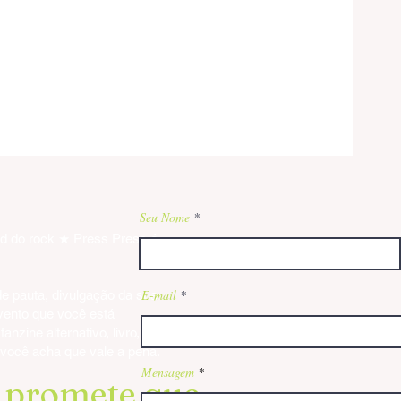
Seu Nome
nd do rock ★ Press Press é
E-mail
e pauta, divulgação da sua
vento que você está
ffs
anzine alternativo, livro,
da
 você acha que vale a pena.
Mensagem
o promete que