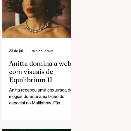
23 de jul.
1 min de leitura
Anitta domina a web
com visuais de
Equilibrium II
Anitta recebeu uma enxurrada de
elogios durante a exibição do
especial no Multishow. Fãs
exaltaram a direção de arte e
chegaram a cravar: "Esse Grammy
é seu".