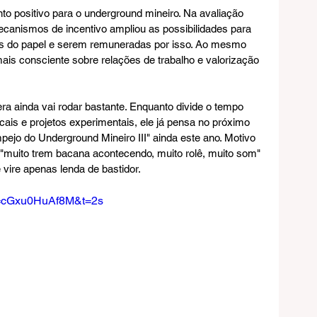
 positivo para o underground mineiro. Na avaliação 
 mecanismos de incentivo ampliou as possibilidades para 
os do papel e serem remuneradas por isso. Ao mesmo 
s consciente sobre relações de trabalho e valorização 
a ainda vai rodar bastante. Enquanto divide o tempo 
cais e projetos experimentais, ele já pensa no próximo 
mpejo do Underground Mineiro III" ainda este ano. Motivo 
em "muito trem bacana acontecendo, muito rolê, muito som" 
 vire apenas lenda de bastidor.
v=cGxu0HuAf8M&t=2s