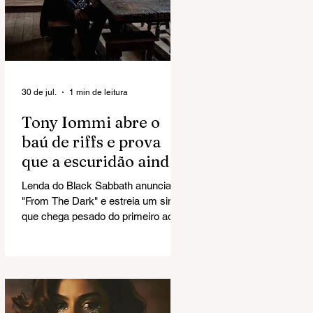
30 de jul.
1 min de leitura
Tony Iommi abre o
baú de riffs e prova
que a escuridão ainda
tem combustível
Lenda do Black Sabbath anuncia
"From The Dark" e estreia um single
que chega pesado do primeiro ao
último acorde.