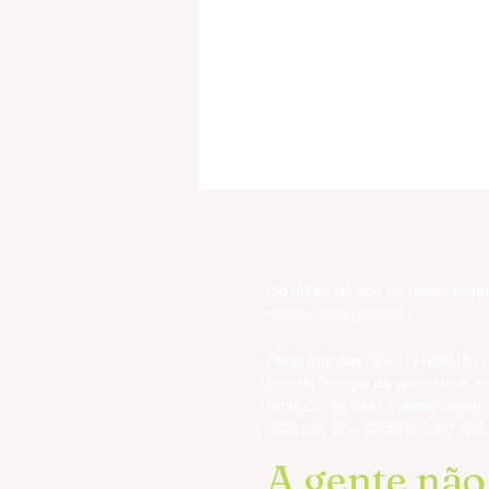
Do glitter do pop ao undergrou
notícia sem rótulos.
Pode mandar news, sugestão d
banda, trampo da gravadora, e
Tony Iommi abre o baú de ri
produzindo, selo independente, f
e prova que a escuridão ain
qualquer arte underground que
tem combustível
A gente nã