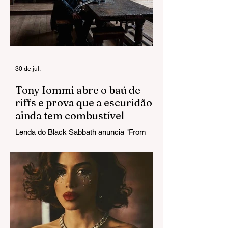
web com visuais
Finch: L7 perde
de Equilibrium II
baixista cinco di
após revelar
diagnóstico de
câncer no
cérebro
30 de jul.
Tony Iommi abre o baú de
riffs e prova que a escuridão
ainda tem combustível
Lenda do Black Sabbath anuncia "From
The Dark" e estreia um single que chega
pesado do primeiro ao último acorde.