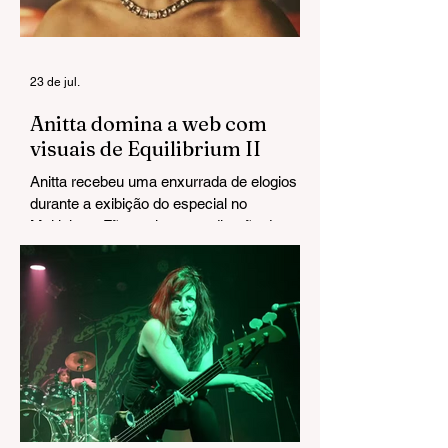
23 de jul.
Anitta domina a web com
visuais de Equilibrium II
Anitta recebeu uma enxurrada de elogios
durante a exibição do especial no
Multishow. Fãs exaltaram a direção de arte
e chegaram a cravar: "Esse Grammy é
seu".