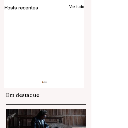
Ver tudo
Posts recentes
Em destaque
Anitta domina a
Adeus a Jennifer