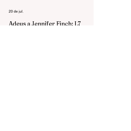
20 de jul.
Adeus a Jennifer Finch: L7
perde baixista cinco dias
após revelar diagnóstico de
câncer no cérebro
Músico morreu aos 59 anos. A banda
confirmou a notícia nas redes sociais.
Do glitter do pop ao underground do rock
★ Press Press é notícia sem rótulos.
Pode mandar news, sugestão de pauta,
divulgação da sua banda, trampo da
gravadora, evento que você está
produzindo, selo independente, fanzine
alternativo, livro, qualquer arte underground