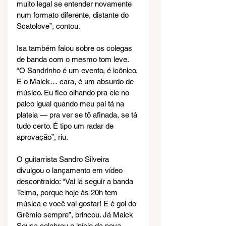
muito legal se entender novamente 
num formato diferente, distante do 
Scatolove”, contou.
Isa também falou sobre os colegas 
de banda com o mesmo tom leve. 
“O Sandrinho é um evento, é icônico. 
E o Maick… cara, é um absurdo de 
músico. Eu fico olhando pra ele no 
palco igual quando meu pai tá na 
plateia — pra ver se tô afinada, se tá 
tudo certo. É tipo um radar de 
aprovação”, riu.
O guitarrista Sandro Silveira 
divulgou o lançamento em vídeo 
descontraído: “Vai lá seguir a banda 
Teima, porque hoje às 20h tem 
música e você vai gostar! E é gol do 
Grêmio sempre”, brincou. Já Maick 
Sousa celebrou o início da nova 