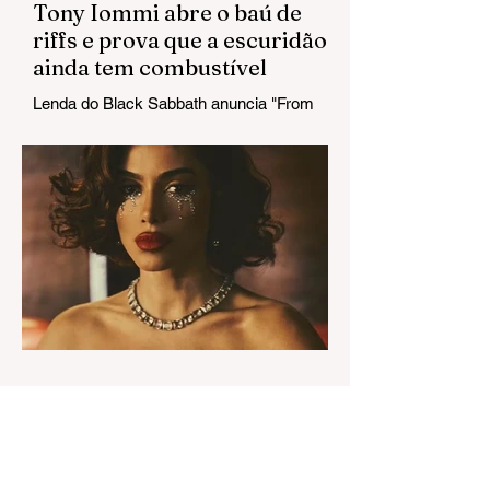
Tony Iommi abre o baú de
riffs e prova que a escuridão
ainda tem combustível
Lenda do Black Sabbath anuncia "From
The Dark" e estreia um single que chega
pesado do primeiro ao último acorde.
23 de jul.
Anitta domina a web com
visuais de Equilibrium II