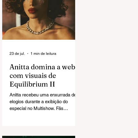
23 de jul.
1 min de leitura
Anitta domina a web
com visuais de
Equilibrium II
Anitta recebeu uma enxurrada de
elogios durante a exibição do
especial no Multishow. Fãs
exaltaram a direção de arte e
chegaram a cravar: "Esse Grammy
é seu".