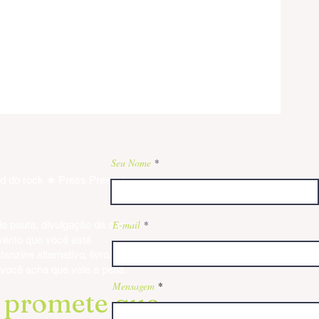
Seu Nome
nd do rock ★ Press Press é
E-mail
e pauta, divulgação da sua
vento que você está
ffs
anzine alternativo, livro,
da
 você acha que vale a pena.
Mensagem
o promete que