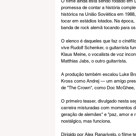
O filme ainda está sendo rodado em 
promessa de contar a história comple
histórica na União Soviética em 1988
tocar em estádios lotados. Na época,
banda de rock alemã tocando para os
O elenco é daqueles que faz o cinéfil
vive Rudolf Schenker, o guitarrista fu
Klaus Meine, o vocalista de voz incon
Matthias Jabs, o outro guitarrista.
A produção também escalou Luke Bran
Kross como Andrej — um amigo preso 
de "The Crown", como Doc McGhee, o 
O primeiro teaser, divulgado nesta seg
carreira misturadas com momentos da
geração de alemães" e "paz, amor e ro
nostálgico, mas funciona.
Dirigido por Alex Ranarivelo, o filme 