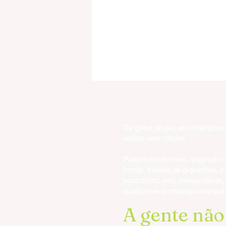
Do glitter do pop ao undergrou
notícia sem rótulos.
Pode mandar news, sugestão d
banda, trampo da gravadora, e
Tony Iommi abre o baú de ri
produzindo, selo independente, f
e prova que a escuridão ain
qualquer arte underground que
tem combustível
A gente nã