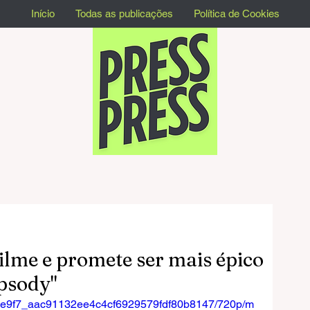
Início
Todas as publicações
Política de Cookies
filme e promete ser mais épico
psody"
o/bce9f7_aac91132ee4c4cf6929579fdf80b8147/720p/m