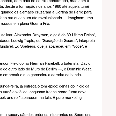
Londres, sem data de estreia confirmada, mas com a 
ta: desde a formação nos anos 1960 até aquela turnê 
, quando os alemães cruzaram a Cortina de Ferro para 
 isso era quase um ato revolucionário — imaginem uma 
 russos em plena Guerra Fria.
o salivar: Alexander Dreymon, o galã de "O Último Reino", 
ndador. Ludwig Trepte, de "Geração da Guerra", interpreta 
fundível. Ed Speleers, que já apareceu em "Você", é 
don Field como Herman Rarebell, o baterista, David 
do outro lado do Muro de Berlim —, e Dominic West, 
empresário que gerenciou a carreira da banda.
unda-feira, já entrega o tom épico: cenas do início da 
 turnê soviética, enquanto frases como "uma nova 
ck and roll" aparecem na tela. É puro marketing 
tem a supervisão dos próprios integrantes do Scorpions 