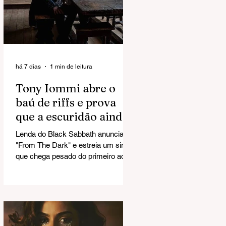
há 7 dias
1 min de leitura
Tony Iommi abre o
baú de riffs e prova
que a escuridão ainda
tem combustível
Lenda do Black Sabbath anuncia
"From The Dark" e estreia um single
que chega pesado do primeiro ao
último acorde.