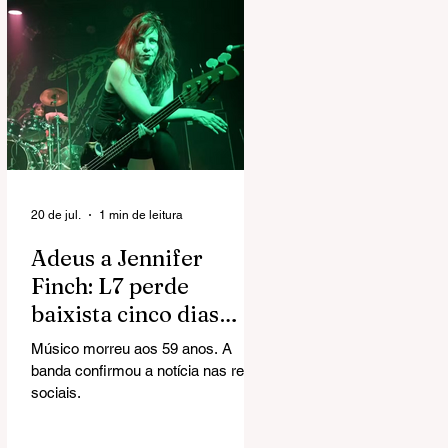
20 de jul.
1 min de leitura
Adeus a Jennifer
Finch: L7 perde
baixista cinco dias
após revelar
Músico morreu aos 59 anos. A
diagnóstico de câncer
banda confirmou a notícia nas redes
no cérebro
sociais.