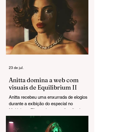
pesado do primeiro ao último acorde.
23 de jul.
Anitta domina a web com
visuais de Equilibrium II
Anitta recebeu uma enxurrada de elogios
durante a exibição do especial no
Multishow. Fãs exaltaram a direção de arte
e chegaram a cravar: "Esse Grammy é
seu".