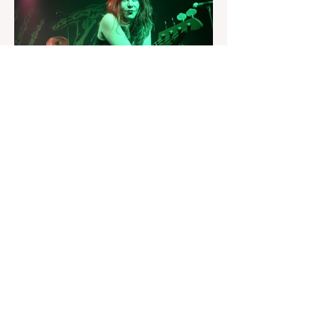
20 de jul.
Adeus a Jennifer Finch: L7
perde baixista cinco dias
após revelar diagnóstico de
câncer no cérebro
Músico morreu aos 59 anos. A banda
confirmou a notícia nas redes sociais.
Do glitter do pop ao underground do rock