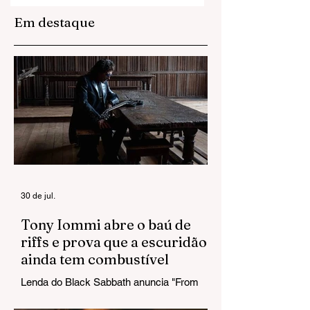
Em destaque
Anitta domina a
Adeus a Jennifer
web com visuais
Finch: L7 perde
de Equilibrium II
baixista cinco di
após revelar
diagnóstico de
câncer no
cérebro
30 de jul.
Tony Iommi abre o baú de
riffs e prova que a escuridão
ainda tem combustível
Lenda do Black Sabbath anuncia "From
The Dark" e estreia um single que chega