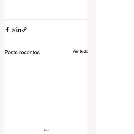
Saldo Zero estreia com single de 
new metal "Correntes da Religião"
Ver tudo
Posts recentes