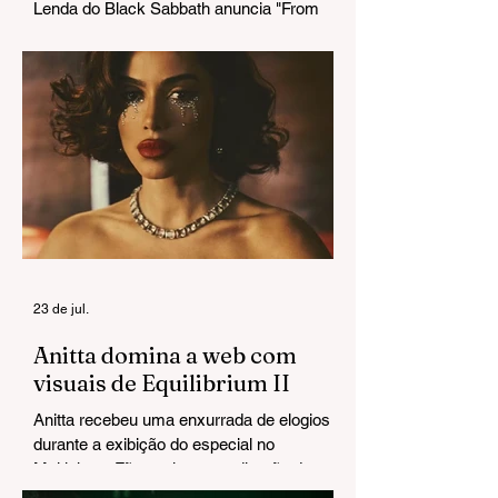
Lenda do Black Sabbath anuncia "From
The Dark" e estreia um single que chega
pesado do primeiro ao último acorde.
23 de jul.
Anitta domina a web com
visuais de Equilibrium II
Anitta recebeu uma enxurrada de elogios
durante a exibição do especial no
Multishow. Fãs exaltaram a direção de arte
e chegaram a cravar: "Esse Grammy é