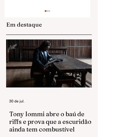
Em destaque
Anitta domina a
Adeus a Jennifer
web com visuais
Finch: L7 perde
de Equilibrium II
baixista cinco di
após revelar
diagnóstico de
câncer no
cérebro
30 de jul.
Tony Iommi abre o baú de
riffs e prova que a escuridão
ainda tem combustível