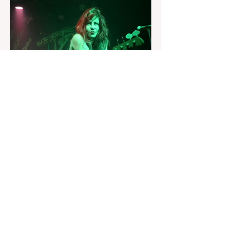
seu".
20 de jul.
Adeus a Jennifer Finch: L7
perde baixista cinco dias
após revelar diagnóstico de
câncer no cérebro
Músico morreu aos 59 anos. A banda
confirmou a notícia nas redes sociais.