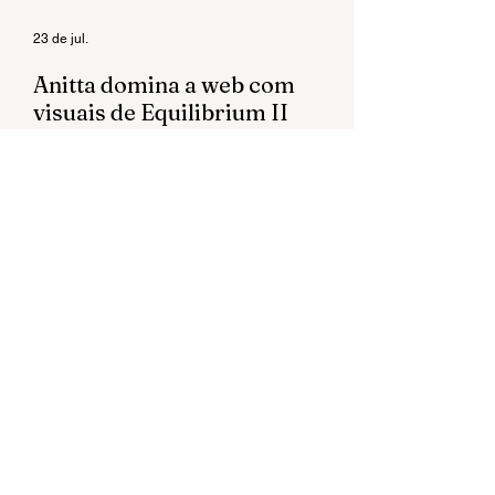
23 de jul.
Anitta domina a web com
visuais de Equilibrium II
Anitta recebeu uma enxurrada de elogios
durante a exibição do especial no
Multishow. Fãs exaltaram a direção de arte
e chegaram a cravar: "Esse Grammy é
seu".
20 de jul.