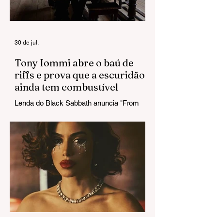
após revelar
diagnóstico de
câncer no
cérebro
30 de jul.
Tony Iommi abre o baú de
riffs e prova que a escuridão
ainda tem combustível
Lenda do Black Sabbath anuncia "From
The Dark" e estreia um single que chega
pesado do primeiro ao último acorde.