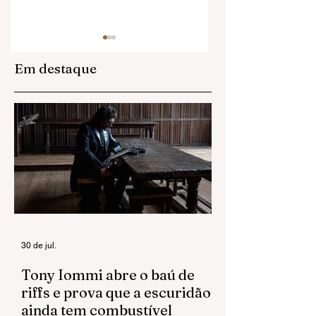
Em destaque
Anitta domina a
Adeus a Jennifer
web com visuais
Finch: L7 perde
de Equilibrium II
baixista cinco di
após revelar
diagnóstico de
câncer no
cérebro
30 de jul.
Tony Iommi abre o baú de
riffs e prova que a escuridão
ainda tem combustível