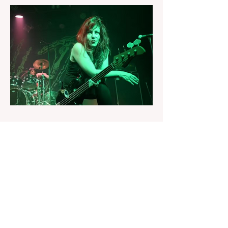
e chegaram a cravar: "Esse Grammy é
seu".
20 de jul.
Adeus a Jennifer Finch: L7
perde baixista cinco dias
após revelar diagnóstico de
câncer no cérebro
Músico morreu aos 59 anos. A banda
confirmou a notícia nas redes sociais.