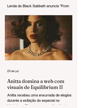
Lenda do Black Sabbath anuncia "From
The Dark" e estreia um single que chega
pesado do primeiro ao último acorde.
23 de jul.
Anitta domina a web com
visuais de Equilibrium II
Anitta recebeu uma enxurrada de elogios
durante a exibição do especial no
Multishow. Fãs exaltaram a direção de arte