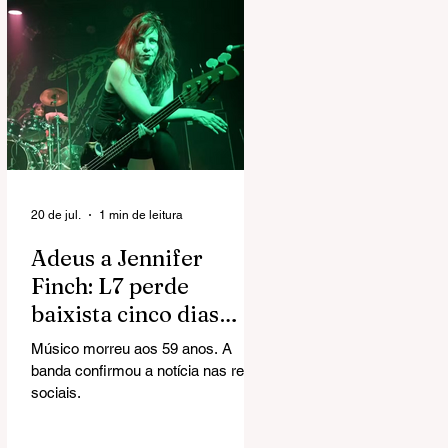
20 de jul.
1 min de leitura
Adeus a Jennifer
Finch: L7 perde
baixista cinco dias
após revelar
Músico morreu aos 59 anos. A
diagnóstico de câncer
banda confirmou a notícia nas redes
no cérebro
sociais.