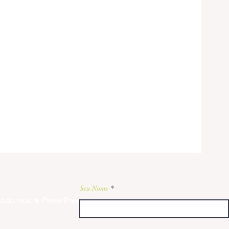
Seu Nome
nd do rock ★ Press Press é