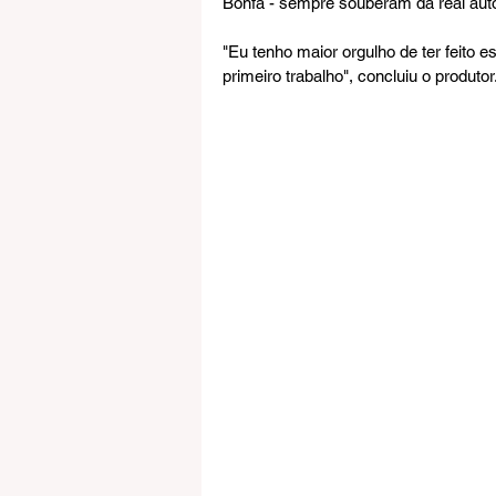
Bonfá - sempre souberam da real auto
"Eu tenho maior orgulho de ter feito e
primeiro trabalho", concluiu o produtor