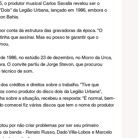
 o produtor musical Carlos Savalla revelou ser o 
 "Dois" da Legião Urbana, lançado em 1986, embora o 
ton Bahia.
por conta da estrutura das gravadoras da época. "O 
tinha que assinar. Mas eu posso te garantir que o 
rmou.
de 1986, no estúdio 23 de dezembro, no Morro da Urca, 
ora. O convite partiu de Jorge Stevon, que procurou 
 técnico de som.
os créditos e direitos sobre o trabalho. "Tive que 
os como produtor do disco dois da Legião Urbana", 
nha sobre a situação, recebeu a resposta: "É normal, bem-
 comecei fiz vários discos que tem o nome do produtor 
optou por não criar problemas por ser seu primeiro 
es da banda - Renato Russo, Dado Villa-Lobos e Marcelo 