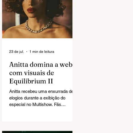
23 de jul.
1 min de leitura
Anitta domina a web
com visuais de
Equilibrium II
Anitta recebeu uma enxurrada de
elogios durante a exibição do
especial no Multishow. Fãs
exaltaram a direção de arte e
chegaram a cravar: "Esse Grammy
é seu".