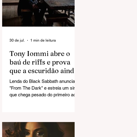
30 de jul.
1 min de leitura
Tony Iommi abre o
baú de riffs e prova
que a escuridão ainda
tem combustível
Lenda do Black Sabbath anuncia
"From The Dark" e estreia um single
que chega pesado do primeiro ao
último acorde.