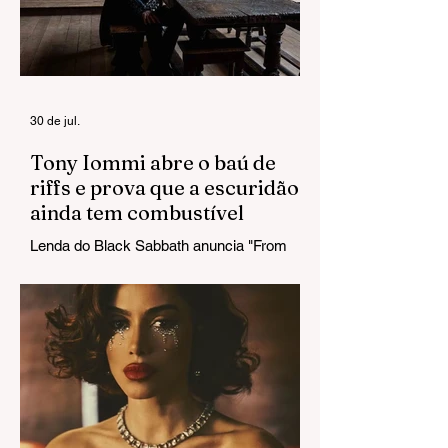
de Equilibrium II
baixista cinco di
após revelar
diagnóstico de
câncer no
cérebro
30 de jul.
Tony Iommi abre o baú de
riffs e prova que a escuridão
ainda tem combustível
Lenda do Black Sabbath anuncia "From
The Dark" e estreia um single que chega
pesado do primeiro ao último acorde.