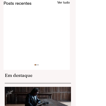
Ver tudo
Posts recentes
Em destaque
Anitta domina a
Adeus a Jennifer
web com visuais
Finch: L7 perde