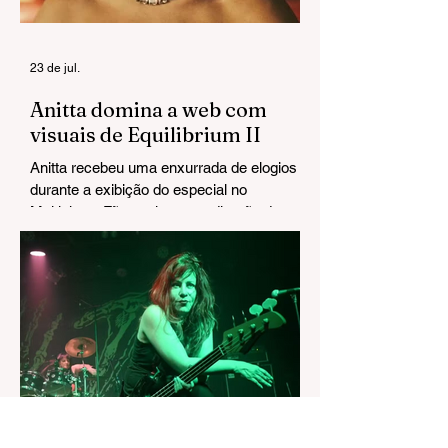
23 de jul.
Anitta domina a web com
visuais de Equilibrium II
Anitta recebeu uma enxurrada de elogios
durante a exibição do especial no
Multishow. Fãs exaltaram a direção de arte
e chegaram a cravar: "Esse Grammy é
seu".